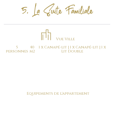
5. La Suite Familiale
Vue Ville
5
40
1 x Canapé-lit
|
1 x Canapé-lit
|
1 x
personnes
m2
Lit Double
Un appartement lumineux entièrement équipé d'une
cuisine, d'une télévision à écran plat, de la climatisation et
de rangement .
Deux lits king size de 180x200 meublent cet appartement
qui conviendra à 2 couples.
Equipements de l'appartement
TV
Wi-fi
Climatisation