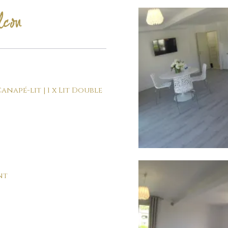
lcon
Canapé-lit
|
1 x Lit Double
télévisions à écrans plats et
 d'une douche indépendante.
0 mètres de la structure
te de 30M². Le...
nt