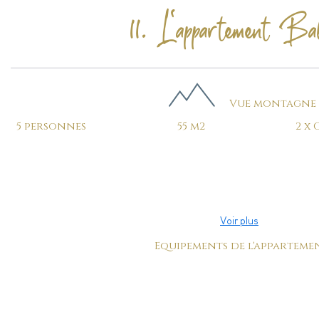
11. L'appartement Ba
Vue montagne
5 personnes
55 m2
2 x 
Cette Suite est meublée d'un lit confortable de 180x200, de 
d'une cuisine équipée . Elle dispose d'une salle de bain et
Cette appartement lumineux et confortable se situe à 25
principale. Il bénéficie d'une terrasse indépendan
Voir plus
Equipements de l'apparteme
TV
Wi-fi
Penderie
Climatisation