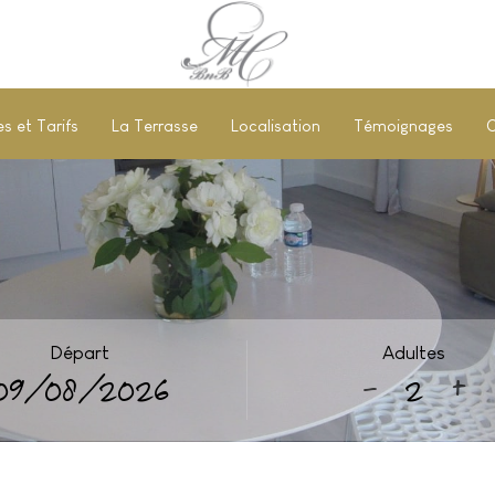
 et Tarifs
La Terrasse
Localisation
Témoignages
C
Départ
Adultes
-
+