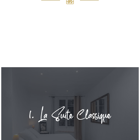
Toutes les suites sont totalement équipées tout
comme leur cuisines. Pour votre confort, ce sont de
grands écrans plat et des lits King size : 180 x 200 qui
meubles toutes nos Suites.
Ces apartements sont grands et confortables: de
25M² (4 pers max) à 70M² (5 pers max)
1. La Suite Classique