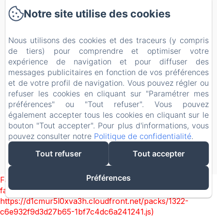
Localisation
Notre site utilise des cookies
Témoignages
Nous utilisons des cookies et des traceurs (y compris
Contact
de tiers) pour comprendre et optimiser votre
expérience de navigation et pour diffuser des
messages publicitaires en fonction de vos préférences
Politique de confidentialité
et de votre profil de navigation. Vous pouvez régler ou
refuser les cookies en cliquant sur "Paramétrer mes
Informations légales
préférences" ou "Tout refuser". Vous pouvez
également accepter tous les cookies en cliquant sur le
Informations sur les cookies
bouton "Tout accepter". Pour plus d'informations, vous
pouvez consulter notre
Politique de confidentialité
.
EN
FR
Tout refuser
Tout accepter
Créé par Amenitiz
Préférences
Failed to load BookingEngine/index: Loading chunk 1322
failed. (missing:
https://d1cmur5l0xva3h.cloudfront.net/packs/1322-
c6e932f9d3d27b65-1bf7c4dc6a241241.js)